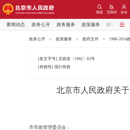
搜索
无障碍
登录
要闻动态
政务公开
政务服务
政策服务
政民互动
要闻动态
政务公开
>
政策服务
>
政府文件
>
1986-201
党中央精神
[发文字号]
京政发
〔1992〕
83号
北京要闻
[有效性]
现行有效
各区热点
北京市人民政府关于
政务公开
市领导
市市政管理委员会：
政策兑现