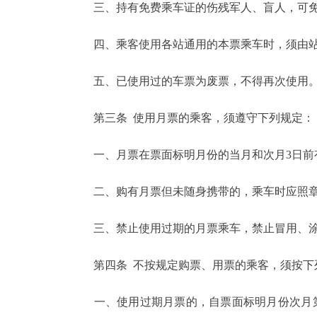
三、持有免费乘车证的伤残军人、盲人，可免
走进北京
四、乘客使用各站通用的本票乘车时，须由站
北京概况
五、已使用过的车票为废票，不得再次使用。
绿色北京
第三条 使用月票的乘客，须遵守下列规定：
多语种
一、月票在票面标明月份的当月和次月3日前
ENGLISH
二、购有月票但未随身携带的，乘车时应照章
DEUTSCH
三、禁止使用过期的月票乘车，禁止冒用、涂
ESPAÑOL
第四条 不按规定购票、用票的乘客，须按下
一、使用过期月票的，自票面标明月份次月第
ITALIANO