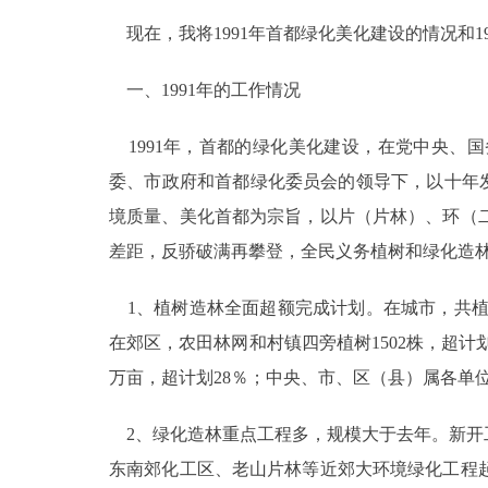
现在，我将1991年首都绿化美化建设的情况和1
走进北京
一、1991年的工作情况
北京概况
1991年，首都的绿化美化建设，在党中央、
绿色北京
委、市政府和首都绿化委员会的领导下，以十年发
多语种
境质量、美化首都为宗旨，以片（片林）、环（
差距，反骄破满再攀登，全民义务植树和绿化造林
ENGLISH
1、植树造林全面超额完成计划。在城市，共植树18
DEUTSCH
在郊区，农田林网和村镇四旁植树1502株，超计划
万亩，超计划28％；中央、市、区（县）属各单位义
ESPAÑOL
2、绿化造林重点工程多，规模大于去年。新开
ITALIANO
东南郊化工区、老山片林等近郊大环境绿化工程