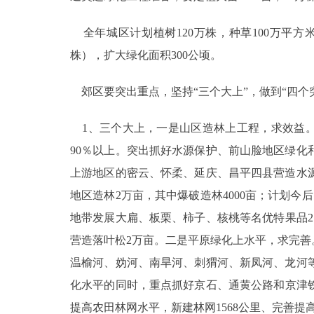
全年城区计划植树120万株，种草100万平方米
株），扩大绿化面积300公顷。
郊区要突出重点，坚持“三个大上”，做到“四个
1、三个大上，一是山区造林上工程，求效益。
90％以上。突出抓好水源保护、前山脸地区绿
上游地区的密云、怀柔、延庆、昌平四县营造水
地区造林2万亩，其中爆破造林4000亩；计划今后
地带发展大扁、板栗、柿子、核桃等名优特果品2.5
营造落叶松2万亩。二是平原绿化上水平，求完
温榆河、妫河、南旱河、刺猬河、新凤河、龙河等
化水平的同时，重点抓好京石、通黄公路和京津铁路
提高农田林网水平，新建林网1568公里、完善提高1