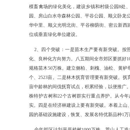
模畜禽场的绿化美化，建设乡镇和村级公园8处、2
园、房山白水寺森林公园、平谷公园、顺义卧龙公
华中里、顺义光明北街、平谷柳荫街、密云新西路
位或垂直绿化单位建设。
2、四个突破：一是苗木生产要有新突破。按照
化、良种化方向努力。八五期间全市郊区要抓好1
规格苗木50万株。建立侧柏、刺槐、油松、黄栌母
个、2523亩。二是林木抚育管理要有新突破。抚
亩中龄林的间伐抚育试点，积累经验，以便推广。
株特护古树和22个古树群实行重点养护。从今
实。四是在经济林建设上要有新突破。本着上山、
园的基础设施建设，恢复、发展名特优新品种1万
全年郊区计划平原植树1000万株、荒山人工造林