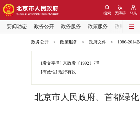
搜索
无障碍
登录
要闻动态
政务公开
政务服务
政策服务
政民互动
要闻动态
政务公开
>
政策服务
>
政府文件
>
1986-201
党中央精神
[发文字号]
京政发
〔1992〕
7号
北京要闻
[有效性]
现行有效
各区热点
北京市人民政府、首都绿化
政务公开
市领导
政策兑现