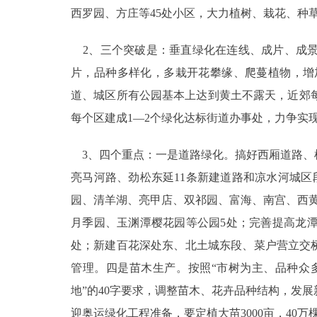
西罗园、方庄等45处小区，大力植树、栽花、种草
2、三个突破是：垂直绿化在连线、成片、成景
片，品种多样化，多栽开花攀缘、爬蔓植物，增
道、城区所有公园基本上达到黄土不露天，近郊
每个区建成1―2个绿化达标街道办事处，力争实
3、四个重点：一是道路绿化。搞好西厢道路、
亮马河路、劲松东延11条新建道路和凉水河城
园、清羊湖、亮甲店、双祁园、富海、南宫、西黄
月季园、玉渊潭樱花园等公园5处；完善提高龙
处；新建百花深处东、北土城东段、菜户营立交桥
管理。四是苗木生产。按照“市树为主、品种众
地”的40字要求，调整苗木、花卉品种结构，发
迎奥运绿化工程准备，要定植大苗3000亩，40万