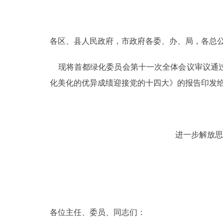
决策公开
各区、县人民政府，市政府各委、办、局，各总
政务服务
现将首都绿化委员会第十一次全体会议审议通过
个人服务
化美化的优异成绩迎接党的十四大》的报告印发
便民服务
进一步解放思
中介服务
政民互动
12345网上接诉即办
各位主任、委员、同志们：
参与调查