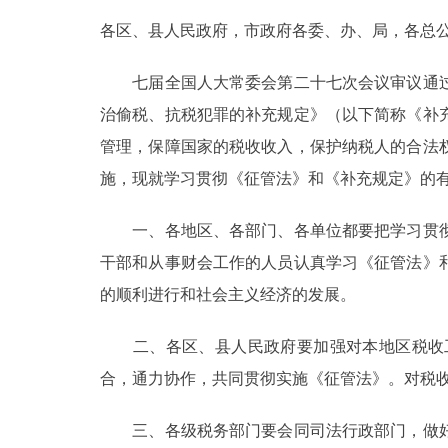
各区、县人民政府，市政府各委、办、局，各总
决策公开
七届全国人大常委会第二十七次会议审议通过
政务服务
治偷税、抗税犯罪的补充规定》（以下简称《补充
管理，保障国家的税收收入，保护纳税人的合法
个人服务
施，现就学习贯彻《征管法》和《补充规定》的
便民服务
一、各地区、各部门、各单位都要把学习贯彻
干部和从事财会工作的人员认真学习《征管法》
中介服务
的顺利进行和社会主义经济的发展。
政民互动
二、各区、县人民政府要加强对本地区税收工
12345网上接诉即办
合，通力协作，共同贯彻实施《征管法》。对税
三、各级税务部门要会同司法行政部门，做好
参与调查