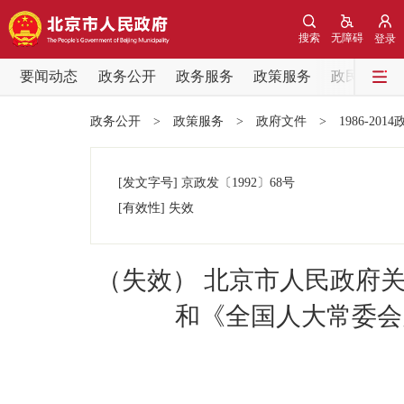
搜索
无障碍
登录
要闻动态
政务公开
政务服务
政策服务
政民互动
要闻动态
政务公开
>
政策服务
>
政府文件
>
1986-201
党中央精神
[发文字号]
京政发
〔1992〕
68号
北京要闻
[有效性]
失效
各区热点
（失效） 北京市人民政府
政务公开
和《全国人大常委会
市领导
政策兑现