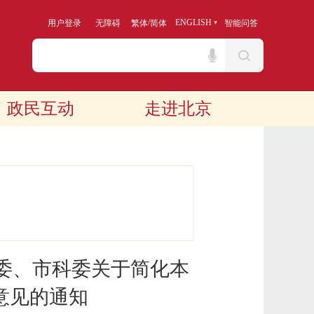
/
ENGLISH
用户登录
无障碍
繁体
简体
智能问答
政民互动
走进北京
委、市科委关于简化本
意见的通知