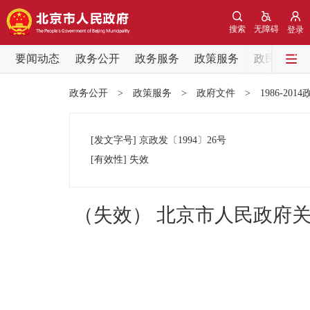
搜索
无障碍
登录
要闻动态
政务公开
政务服务
政策服务
政民互动
要闻动态
政务公开
>
政策服务
>
政府文件
>
1986-201
党中央精神
[发文字号]
京政发
〔1994〕
26号
北京要闻
[有效性]
失效
各区热点
（失效） 北京市人民政府
政务公开
市领导
政策兑现