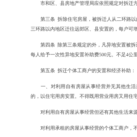
市和区、县房地产管理局应依照规定对拆迁方案
走进北京
第三条 拆除住宅房屋，被拆迁人从二环路以内
北京概况
三环路以内地区迁往远郊区、县安置的，每户可增加
第四条 除第三条规定的外，凡异地安置被拆迁
绿色北京
每人给予一次性异地安置补助费500元。不足4
多语种
第五条 拆迁个体工商户的安置和经济补助：
ENGLISH
一、对利用自有房屋从事经营并无其他生活来
DEUTSCH
的，以住宅用房安置。不得既用营业用房又用住
对利用自有房屋从事经营但还有其他生活来源
ESPAÑOL
对利用承租的房屋从事经营的个体工商户，不
ITALIANO