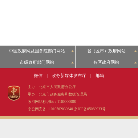
走进北京
北京概况
绿色北京
中国政府网及国务院部门网站
省（区市）政府网站
多语种
市级政府部门网站
各区政府网站
微信
|
政务新媒体发布厅
|
邮箱
ENGLISH
主办：北京市人民政府办公厅
承办：北京市政务服务和数据管理局
DEUTSCH
政府网站标识码：1100000088
京公网安备 11010502039640
京ICP备05060933号
ESPAÑOL
ITALIANO