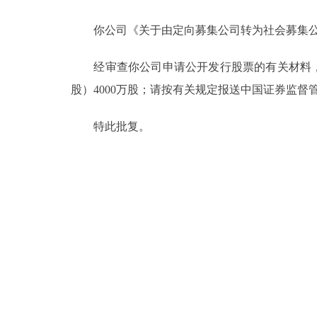
你公司《关于由定向募集公司转为社会募集公司并
决策公开
经审查你公司申请公开发行股票的有关材料，
政务服务
股）4000万股；请按有关规定报送中国证券监
个人服务
特此批复。
便民服务
中介服务
政民互动
12345网上接诉即办
参与调查