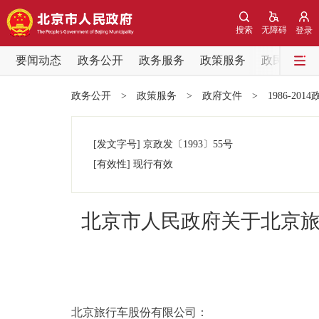
搜索
无障碍
登录
要闻动态
政务公开
政务服务
政策服务
政民互动
要闻动态
政务公开
>
政策服务
>
政府文件
>
1986-201
党中央精神
[发文字号]
京政发
〔1993〕
55号
北京要闻
[有效性]
现行有效
各区热点
北京市人民政府关于北京旅
政务公开
市领导
北京旅行车股份有限公司：
政策兑现