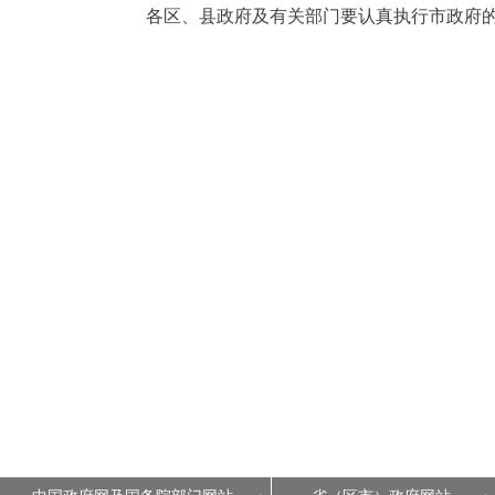
各区、县政府及有关部门要认真执行市政府的
走进北京
北京概况
绿色北京
多语种
ENGLISH
DEUTSCH
ESPAÑOL
ITALIANO