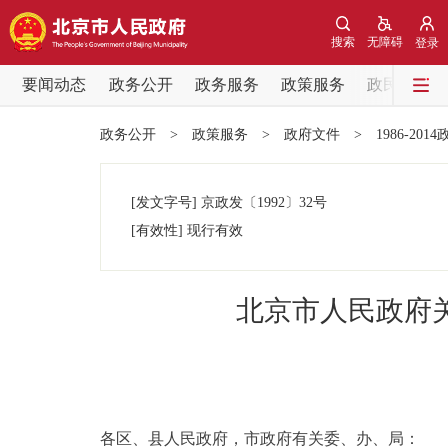
搜索
无障碍
登录
要闻动态
政务公开
政务服务
政策服务
政民互动
要闻动态
政务公开
>
政策服务
>
政府文件
>
1986-201
党中央精神
[发文字号]
京政发
〔1992〕
32号
北京要闻
[有效性]
现行有效
各区热点
北京市人民政府
政务公开
市领导
各区、县人民政府，市政府有关委、办、局：
政策兑现