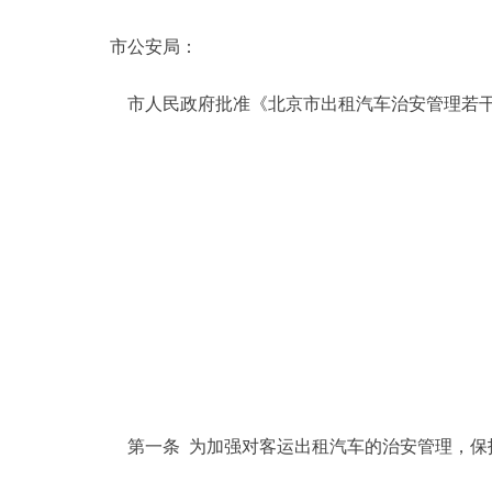
市公安局：
决策公开
市人民政府批准《北京市出租汽车治安管理若干
政务服务
个人服务
便民服务
中介服务
政民互动
12345网上接诉即办
第一条 为加强对客运出租汽车的治安管理，保
参与调查