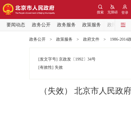
搜索
无障碍
登录
要闻动态
政务公开
政务服务
政策服务
政民互动
要闻动态
政务公开
>
政策服务
>
政府文件
>
1986-201
党中央精神
[发文字号]
京政发
〔1992〕
34号
北京要闻
[有效性]
失效
各区热点
（失效） 北京市人民政
政务公开
市领导
政策兑现