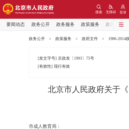
搜索
无障碍
登录
要闻动态
政务公开
政务服务
政策服务
政民互动
要闻动态
政务公开
>
政策服务
>
政府文件
>
1986-201
党中央精神
[发文字号]
京政发
〔1993〕
75号
北京要闻
[有效性]
现行有效
各区热点
北京市人民政府关于《
政务公开
市领导
市成人教育局：
政策兑现