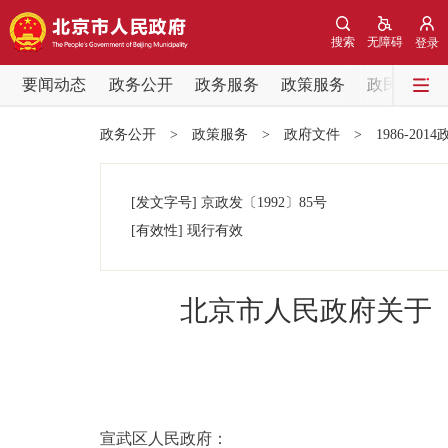
搜索
无障碍
登录
要闻动态
政务公开
政务服务
政策服务
政民互动
要闻动态
政务公开
>
政策服务
>
政府文件
>
1986-201
党中央精神
[发文字号]
京政发
〔1992〕
85号
北京要闻
[有效性]
现行有效
各区热点
北京市人民政府关于
政务公开
市领导
宣武区人民政府：
政策兑现