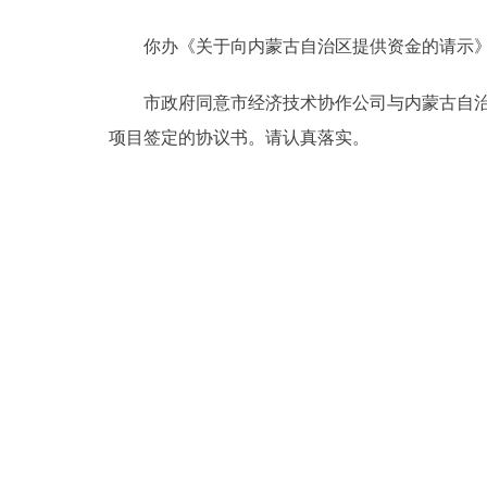
你办《关于向内蒙古自治区提供资金的请示》
决策公开
市政府同意市经济技术协作公司与内蒙古自治区
政务服务
项目签定的协议书。请认真落实。
个人服务
便民服务
中介服务
政民互动
12345网上接诉即办
参与调查