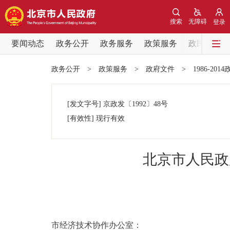
搜索
无障碍
登录
要闻动态
政务公开
政务服务
政策服务
政民互动
要闻动态
政务公开
>
政策服务
>
政府文件
>
1986-201
党中央精神
[发文字号]
京政发
〔1992〕
48号
北京要闻
[有效性]
现行有效
各区热点
北京市人民政
政务公开
市领导
市经济技术协作办公室：
政策兑现