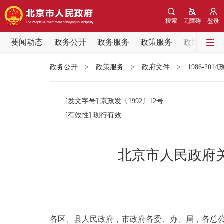
搜索
无障碍
登录
要闻动态
政务公开
政务服务
政策服务
政民互动
要闻动态
政务公开
>
政策服务
>
政府文件
>
1986-201
党中央精神
[发文字号]
京政发
〔1992〕
12号
北京要闻
[有效性]
现行有效
各区热点
北京市人民政府
政务公开
市领导
各区、县人民政府，市政府各委、办、局，各总
政策兑现