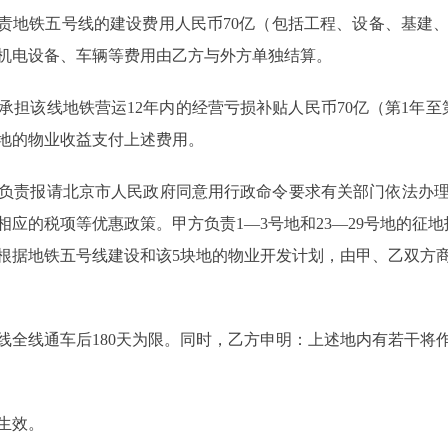
地铁五号线的建设费用人民币70亿（包括工程、设备、基建
，机电设备、车辆等费用由乙方与外方单独结算。
该线地铁营运12年内的经营亏损补贴人民币70亿（第1年至第
2号地的物业收益支付上述费用。
责报请北京市人民政府同意用行政命令要求有关部门依法办理
相应的税项等优惠政策。甲方负责1―3号地和23―29号地的征地
，将根据地铁五号线建设和该5块地的物业开发计划，由甲、乙双方
全线通车后180天为限。同时，乙方申明：上述地内有若干将
生效。