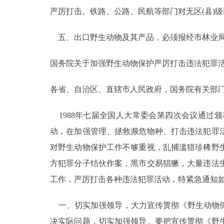
严厉打击。铁路、公路、民航等部门对无区(县)
走进北京
五、出口野生动物及其产品，必须报经市林业局
北京概况
国务院关于加强野生动物保护严厉打击违法犯罪
绿色北京
各省、自治区、直辖市人民政府，国务院有关部门
多语种
1988年七届全国人大常委会第四次会议通过
ENGLISH
动，在加强管理、拯救濒危物种、打击违法犯罪
对野生动物保护工作不够重视，乱捕滥猎珍稀野
DEUTSCH
方犯罪分子结伙作案，黑市交易猖獗，大量违法
工作，严厉打击各种违法犯罪活动，特紧急通知如
ESPAÑOL
一、切实加强领导，大力宣传贯彻《野生动物保
ITALIANO
决实际问题，切实加强领导。要把宣传贯彻《野