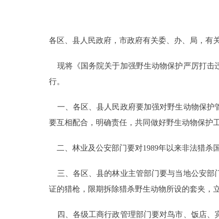
决策公开
各区、县人民政府，市政府有关委、办、局，有关
政务服务
现将《国务院关于加强野生动物保护严厉打击违
个人服务
行。
便民服务
一、各区、县人民政府要加强对野生动物保护管
要互相配合，明确责任，共同做好野生动物保护
中介服务
二、林业及公安部门要对1989年以来非法猎杀
政民互动
三、各区、县的林业主管部门要与当地公安部门
12345网上接诉即办
证的猎枪，限期拆除猎杀野生动物所设的套夹，
参与调查
四、各级工商行政管理部门要对鸟市、饭店、宾