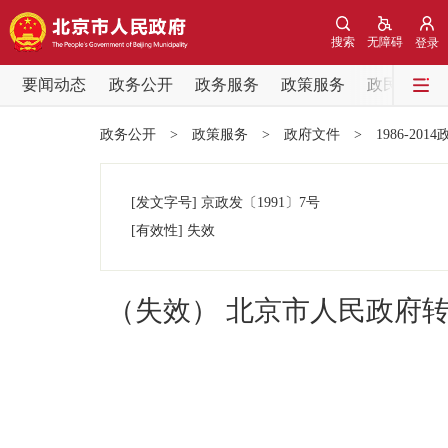
搜索
无障碍
登录
要闻动态
政务公开
政务服务
政策服务
政民互动
要闻动态
政务公开
>
政策服务
>
政府文件
>
1986-201
党中央精神
[发文字号]
京政发
〔1991〕
7号
北京要闻
[有效性]
失效
各区热点
（失效） 北京市人民政府
政务公开
市领导
政策兑现