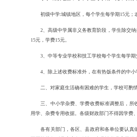
走进北京
初级中学:城镇地区，每个学生每学期15元；
北京概况
2、高级中学属非义务教育阶段，学生除交纳杂
15元，学费15元。
绿色北京
3、中等专业学校和技工学校每个学生每学期交纳
多语种
4、除上述收费标准外，在有热饭条件的中小学
ENGLISH
二、对家庭生活确有困难的学生，学校可酌情
DEUTSCH
三、中小学杂费、学费收费标准调整后，所收
ESPAÑOL
用学、杂费专用收据。各级财政部门不得因学费
各有关部门，各区、县政府和各单位要认真做
ITALIANO