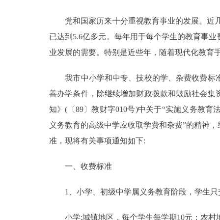
党和国家历来十分重视教育事业的发展。近几年，
决策公开
已达到5.6亿多元。每年用于每个学生的教育事业费，
政务服务
业发展的需要。特别是近些年，随着现代化教育
个人服务
我市中小学和中专、技校的学、杂费收费标准是
善办学条件，除继续增加财政拨款和鼓励社会集
便民服务
知》(〔89〕教财字010号)中关于“实施义
义务教育的高级中学应收取学费和杂费”的精神，
中介服务
准，现将有关事项通知如下:
政民互动
一、收费标准
12345网上接诉即办
1、小学、初级中学属义务教育阶段，学生只交
参与调查
小学:城镇地区，每个学生每学期10元；农村