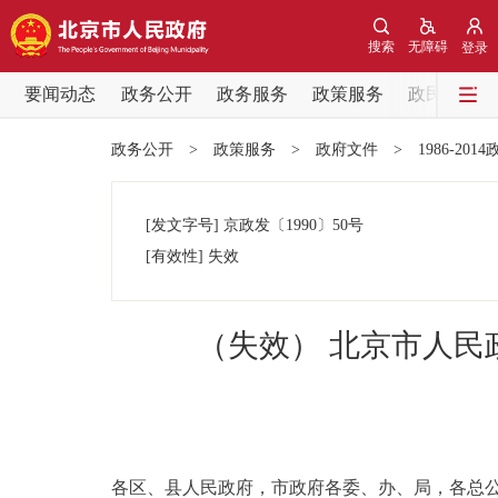
搜索
无障碍
登录
要闻动态
政务公开
政务服务
政策服务
政民互动
要闻动态
政务公开
>
政策服务
>
政府文件
>
1986-201
党中央精神
[发文字号]
京政发
〔1990〕
50号
北京要闻
[有效性]
失效
各区热点
（失效） 北京市人
政务公开
市领导
各区、县人民政府，市政府各委、办、局，各总公
政策兑现