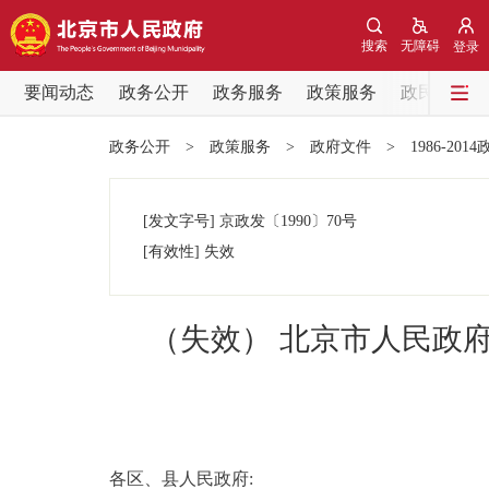
搜索
无障碍
登录
要闻动态
政务公开
政务服务
政策服务
政民互动
要闻动态
政务公开
>
政策服务
>
政府文件
>
1986-201
党中央精神
[发文字号]
京政发
〔1990〕
70号
北京要闻
[有效性]
失效
各区热点
（失效） 北京市人民政
政务公开
市领导
各区、县人民政府:
政策兑现