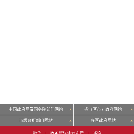
走进北京
北京概况
绿色北京
多语种
ENGLISH
DEUTSCH
中国政府网及国务院部门网站
省（区市）政府网站
ESPAÑOL
市级政府部门网站
各区政府网站
ITALIANO
微信
|
政务新媒体发布厅
|
邮箱