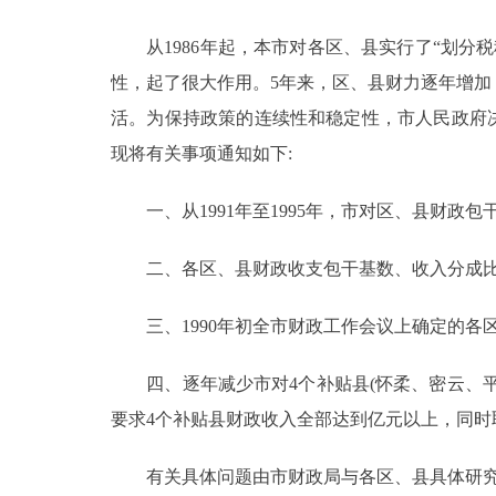
从1986年起，本市对各区、县实行了“划分
决策公开
性，起了很大作用。5年来，区、县财力逐年增
政务服务
活。为保持政策的连续性和稳定性，市人民政府决
现将有关事项通知如下:
个人服务
一、从1991年至1995年，市对区、县财政包干
便民服务
二、各区、县财政收支包干基数、收入分成比
中介服务
三、1990年初全市财政工作会议上确定的各
政民互动
四、逐年减少市对4个补贴县(怀柔、密云、平
12345网上接诉即办
要求4个补贴县财政收入全部达到亿元以上，同时
有关具体问题由市财政局与各区、县具体研究
参与调查