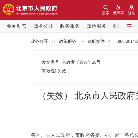
搜索
无障碍
登录
要闻动态
政务公开
政务服务
政策服务
政民互动
要闻动态
政务公开
>
政策服务
>
政府文件
>
1986-201
党中央精神
[发文字号]
京政发
〔1991〕
29号
北京要闻
[有效性]
失效
各区热点
（失效） 北京市人民政府
政务公开
市领导
各区、县人民政府，市政府各委、办、局，各总公
政策兑现