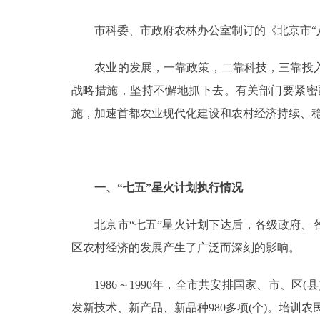
市科委、市政府农林办公室制订的《北京市“八
决策公开
农业的发展，一靠政策，二靠科技，三靠投入
政务服务
战略措施，坚持不懈地抓下去。有关部门要紧密
个人服务
施，加速首都农业现代化建设和农村经济持续、
便民服务
一、“七五”星火计划执行情况
中介服务
北京市“七五”星火计划下达后，各级政府、各
政民互动
区农村经济的发展产生了广泛而深刻的影响。
12345网上接诉即办
1986～1990年，全市共安排国家、市、区(县)
发新技术、新产品、新品种980多项(个)。培训农
参与调查