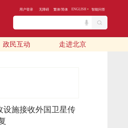
/
ENGLISH
用户登录
无障碍
繁体
简体
智能问答
政民互动
走进北京
收设施接收外国卫星传
复