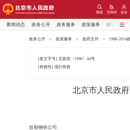
搜索
无障碍
登录
要闻动态
政务公开
政务服务
政策服务
政民互动
要闻动态
政务公开
>
政策服务
>
政府文件
>
1986-201
党中央精神
[发文字号]
京政发
〔1990〕
44号
北京要闻
[有效性]
现行有效
各区热点
北京市人民政府
政务公开
市领导
首都钢铁公司:
政策兑现