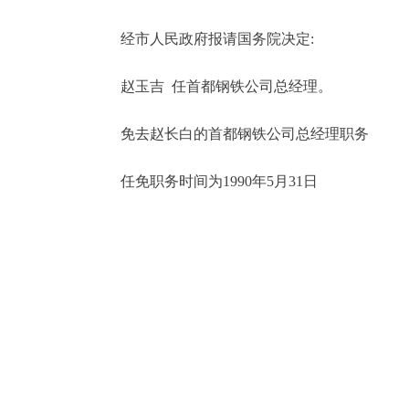
经市人民政府报请国务院决定:
决策公开
赵玉吉 任首都钢铁公司总经理。
政务服务
免去赵长白的首都钢铁公司总经理职务
个人服务
任免职务时间为1990年5月31日
便民服务
中介服务
政民互动
12345网上接诉即办
参与调查