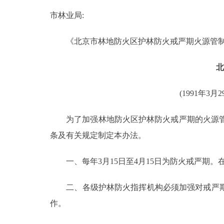
市林业局:
决策公开
《北京市林地防火区护林防火戒严期火源管制
政务服务
北
个人服务
(1991年
便民服务
为了加强林地防火区护林防火戒严期的火源管制
条及有关规定制定本办法。
中介服务
一、每年3月15日至4月15日为防火戒严期。
政民互动
二、各级护林防火指挥机构必须加强对戒严期
12345网上接诉即办
作。
参与调查