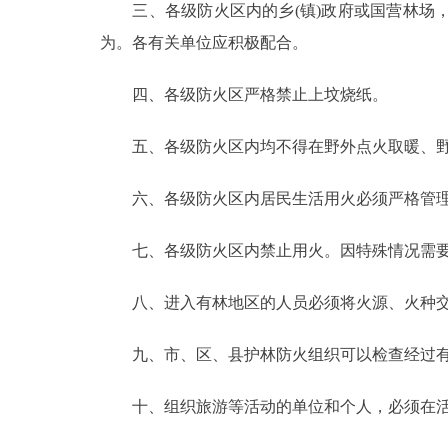
三、各级防火区内的乡(镇)政府或国营林场，
走进北京
为。各有关单位应积极配合。
北京概况
四、各级防火区严格禁止上坟烧纸。
五、各级防火区内均不得在野外点火取暖、野
绿色北京
多语种
六、各级防火区内居民生活用火必须严格管理
ENGLISH
七、各级防火区内禁止用火。因特殊情况需要
八、进入有林地区的人员必须将火源、火种交
DEUTSCH
九、市、区、县护林防火组织可以检查经过有
ESPAÑOL
十、组织旅游等活动的单位和个人，必须在活
ITALIANO