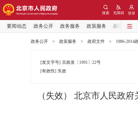
搜索
无障碍
登录
要闻动态
政务公开
政务服务
政策服务
政民互动
要闻动态
政务公开
>
政策服务
>
政府文件
>
1986-201
党中央精神
[发文字号]
京政发
〔1991〕
22号
北京要闻
[有效性]
失效
各区热点
（失效） 北京市人民政
政务公开
市领导
政策兑现