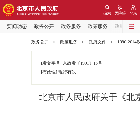
搜索
无障碍
登录
要闻动态
政务公开
政务服务
政策服务
政民互动
要闻动态
政务公开
>
政策服务
>
政府文件
>
1986-201
党中央精神
[发文字号]
京政发
〔1991〕
16号
北京要闻
[有效性]
现行有效
各区热点
北京市人民政府关于《北
政务公开
市领导
政策兑现