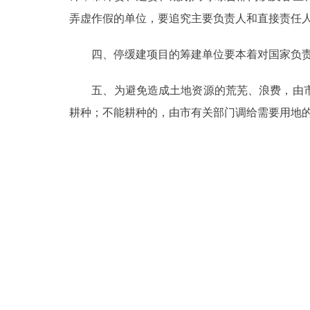
弄虚作假的单位，要追究主要负责人和直接责任
走进北京
四、停缓建项目的筹建单位要本着对国家负责的
北京概况
五、为避免造成土地资源的荒芜、浪费，由市
绿色北京
耕种；不能耕种的，由市有关部门调给需要用地
多语种
ENGLISH
DEUTSCH
ESPAÑOL
ITALIANO