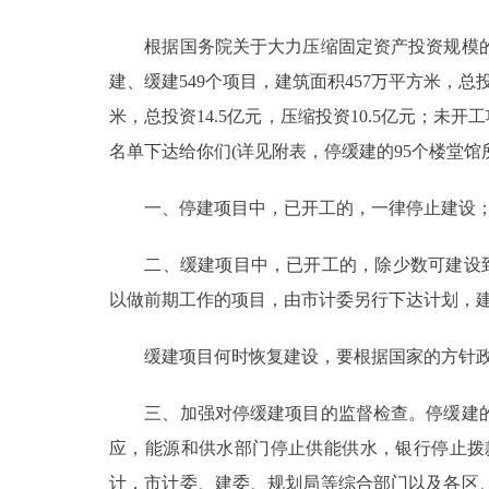
根据国务院关于大力压缩固定资产投资规模的
决策公开
建、缓建549个项目，建筑面积457万平方米，总投
政务服务
米，总投资14.5亿元，压缩投资10.5亿元；未开
名单下达给你们(详见附表，停缓建的95个楼堂馆
个人服务
一、停建项目中，已开工的，一律停止建设；
便民服务
二、缓建项目中，已开工的，除少数可建设到合
以做前期工作的项目，由市计委另行下达计划，
中介服务
政民互动
缓建项目何时恢复建设，要根据国家的方针政
12345网上接诉即办
三、加强对停缓建项目的监督检查。停缓建的
应，能源和供水部门停止供能供水，银行停止拨
参与调查
计，市计委、建委、规划局等综合部门以及各区