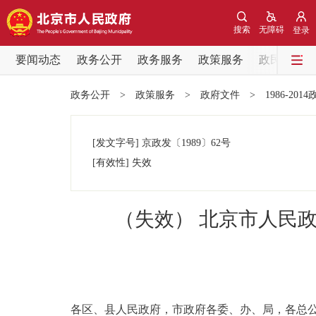
搜索
无障碍
登录
要闻动态
政务公开
政务服务
政策服务
政民互动
要闻动态
政务公开
>
政策服务
>
政府文件
>
1986-201
党中央精神
[发文字号]
京政发
〔1989〕
62号
北京要闻
[有效性]
失效
各区热点
（失效） 北京市人民
政务公开
市领导
各区、县人民政府，市政府各委、办、局，各总公
政策兑现