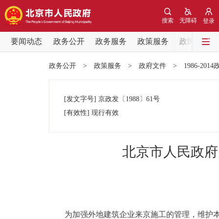
搜索
无障碍
登录
要闻动态
政务公开
政务服务
政策服务
政民互动
要闻动态
政务公开
>
政策服务
>
政府文件
>
1986-201
党中央精神
[发文字号]
京政发
〔1988〕
61号
北京要闻
[有效性]
现行有效
各区热点
北京市人民政府
政务公开
市领导
为加强外地建筑企业来京施工的管理，维护本市
政策兑现