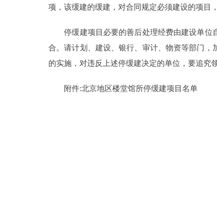
项，该缓建的缓建，对合同规定必须建设的项目
走进北京
停缓建项目必要的善后处理经费由建设单位自
北京概况
合。请计划、建设、银行、审计、物资等部门，
的实施，对违反上述停缓建决定的单位，要追究
绿色北京
附件:北京地区楼堂馆所停缓建项目名单
多语种
ENGLISH
DEUTSCH
ESPAÑOL
ITALIANO