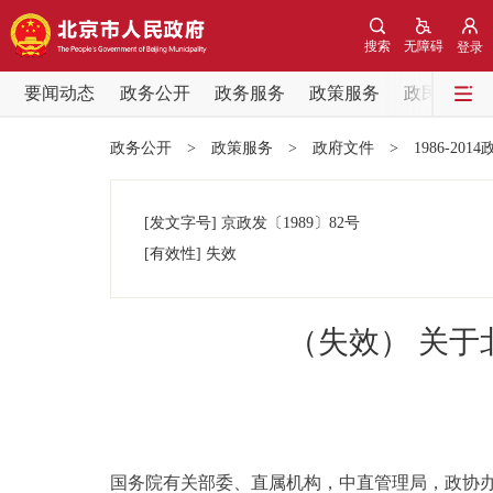
搜索
无障碍
登录
要闻动态
政务公开
政务服务
政策服务
政民互动
要闻动态
政务公开
>
政策服务
>
政府文件
>
1986-201
党中央精神
[发文字号]
京政发
〔1989〕
82号
北京要闻
[有效性]
失效
各区热点
（失效） 关
政务公开
市领导
国务院有关部委、直属机构，中直管理局，政协办
政策兑现