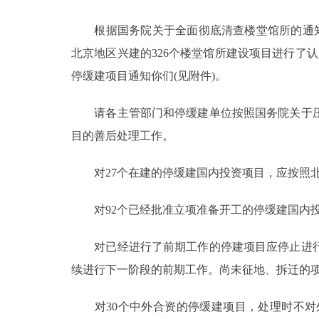
根据国务院关于全面彻底清查楼堂馆所的通知(国
决策公开
北京地区兴建的326个楼堂馆所建设项目进行了
政务服务
停缓建项目通知你们(见附件)。
个人服务
请各主管部门和停缓建单位按照国务院关于压
目的善后处理工作。
便民服务
对27个在建的停缓建国内投资项目，应按照北
中介服务
对92个已经批准立项准备开工的停缓建国内投
政民互动
对已经进行了前期工作的停建项目应停止进行
12345网上接诉即办
续进行下一阶段的前期工作。尚未征地、拆迁的
对30个中外合资的停缓建项目，处理时不对
参与调查