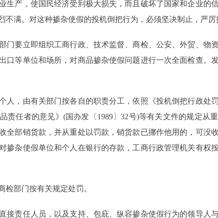
业生产，使国民经济受到极大损失，而且破坏了国家和企业的
烈不满。对这种掺杂使假的投机倒把行为，必须坚决制止，严厉
门要立即组织工商行政、技术监督、商检、公安、外贸、物资
出口等单位和场所，对商品掺杂使假问题进行一次全面检查。
人，由有关部门按各自的职责分工，依照《投机倒把行政处罚
责任者的意见》(国办发〔1989〕32号)等有关文件的规定
收全部销货款，并从重处以罚款，销货款已挪作他用的，可没
对掺杂使假单位和个人在银行的存款，工商行政管理机关有权
检部门按有关规定处罚。
接责任人员，以及支持、包庇、纵容掺杂使假行为的领导人与