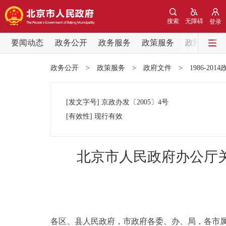
搜索
无障碍
登录
要闻动态
政务公开
政务服务
政策服务
政民互动
要闻动态
政务公开
>
政策服务
>
政府文件
>
1986-201
党中央精神
[发文字号]
京政办发
〔2005〕
4号
北京要闻
[有效性]
现行有效
各区热点
北京市人民政府办公厅
政务公开
市领导
各区、县人民政府，市政府各委、办、局，各市
政策兑现