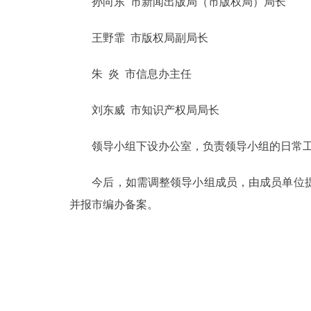
孙向东 市新闻出版局（市版权局）局长
走进北京
王野霏 市版权局副局长
北京概况
朱 炎 市信息办主任
绿色北京
刘东威 市知识产权局局长
多语种
领导小组下设办公室，负责领导小组的日常工
ENGLISH
今后，如需调整领导小组成员，由成员单位提
并报市编办备案。
DEUTSCH
ESPAÑOL
ITALIANO