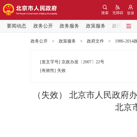
搜索
无障碍
登录
要闻动态
政务公开
政务服务
政策服务
政民互动
要闻动态
政务公开
>
政策服务
>
政府文件
>
1986-201
党中央精神
[发文字号]
京政办发
〔2007〕
22号
北京要闻
[有效性]
失效
各区热点
（失效） 北京市人民政府
政务公开
北京
市领导
政策兑现