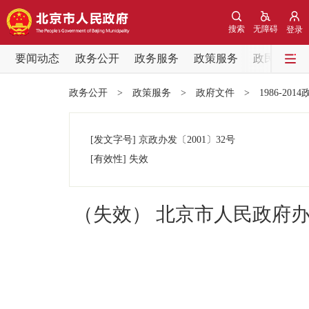
搜索
无障碍
登录
要闻动态
政务公开
政务服务
政策服务
政民互动
要闻动态
政务公开
>
政策服务
>
政府文件
>
1986-201
党中央精神
[发文字号]
京政办发
〔2001〕
32号
北京要闻
[有效性]
失效
各区热点
（失效） 北京市人民政府
政务公开
市领导
政策兑现