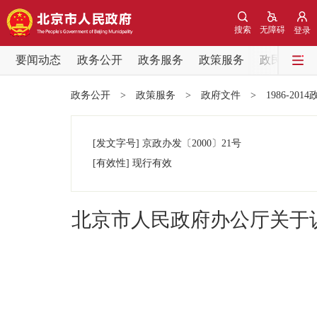
搜索
无障碍
登录
要闻动态
政务公开
政务服务
政策服务
政民互动
要闻动态
政务公开
>
政策服务
>
政府文件
>
1986-201
党中央精神
[发文字号]
京政办发
〔2000〕
21号
北京要闻
[有效性]
现行有效
各区热点
北京市人民政府办公厅关于认
政务公开
市领导
政策兑现