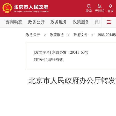
搜索
无障碍
登录
要闻动态
政务公开
政务服务
政策服务
政民互动
要闻动态
政务公开
>
政策服务
>
政府文件
>
1986-201
党中央精神
[发文字号]
京政办发
〔2001〕
53号
北京要闻
[有效性]
现行有效
各区热点
北京市人民政府办公厅转发
政务公开
市领导
政策兑现