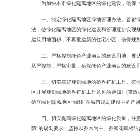
为加快本市绿化隔离地区的绿化建设，确保《
走进北京
一、制定绿化隔离地区绿地管理办法。首都绿化
北京概况
法，使绿化隔离地区的绿化建设和管理逐步实现
建筑用地面积，不再批建新的住宅小区，确保规
绿色北京
二、严格控制绿色产业项目的建设用地。要认真
多语种
从严控制，严格审批，确保绿色产业项目的建设用
ENGLISH
三、切实搞好规划绿地的确界钉桩工作。按照《
区开展规划绿地确界钉桩工作意见的通知》(京政办发
DEUTSCH
确立绿化隔离地区“绿线”在城市规划建设中的严
ESPAÑOL
四、切实提高绿化隔离地区的绿化质量，注意多
荫”的规划要求，坚持以乔木为主、乔灌花草相结
ITALIANO