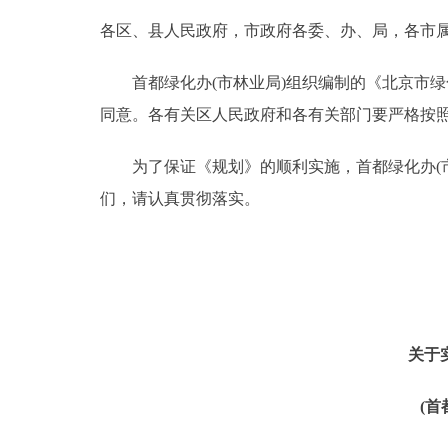
各区、县人民政府，市政府各委、办、局，各市
决策公开
首都绿化办(市林业局)组织编制的《北京市绿化
政务服务
同意。各有关区人民政府和各有关部门要严格按
个人服务
为了保证《规划》的顺利实施，首都绿化办(市
们，请认真贯彻落实。
便民服务
中介服务
政民互动
关于
12345网上接诉即办
(
参与调查