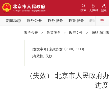
搜索
无障碍
登录
要闻动态
政务公开
政务服务
政策服务
政民互动
要闻动态
政务公开
>
政策服务
>
政府文件
>
1986-201
党中央精神
[发文字号]
京政办发
〔2000〕
111号
北京要闻
[有效性]
失效
各区热点
（失效） 北京市人民政府
政务公开
进度
市领导
政策兑现