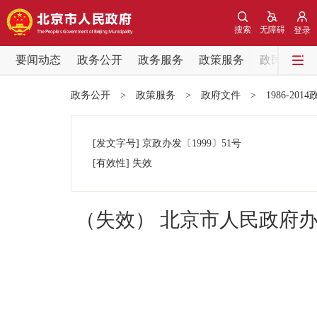
搜索
无障碍
登录
要闻动态
政务公开
政务服务
政策服务
政民互动
要闻动态
政务公开
>
政策服务
>
政府文件
>
1986-201
党中央精神
[发文字号]
京政办发
〔1999〕
51号
北京要闻
[有效性]
失效
各区热点
（失效） 北京市人民政府
政务公开
市领导
政策兑现