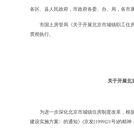
各区、县人民政府，市政府各委、办、局，各市
决策公开
市国土房管局《关于开展北京市城镇职工住房普
政务服务
贯彻执行。
个人服务
便民服务
关于开展北
中介服务
政民互动
为进一步深化北京市城镇住房制度改革，根据《
12345网上接诉即办
建设实施方案〉的通知》(京发[1999]21号
参与调查