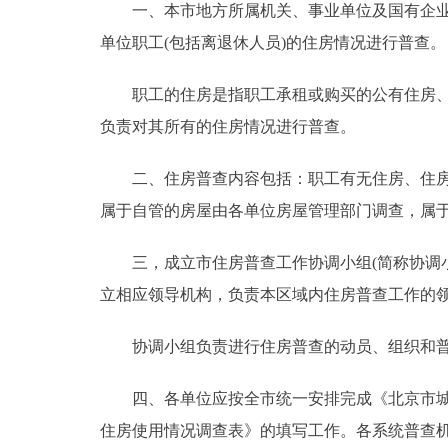
一、本市地方所属机关、事业单位及国有企业(
走进北京
单位职工(包括离退休人员)的住房情况进行普查。
北京概况
职工的住房是指职工承租或购买的公有住房、经
负责对其所有的住房情况进行普查。
绿色北京
二、住房普查内容包括：职工有无住房、住房产
多语种
属于自管的房屋由各单位房屋管理部门调查，属
ENGLISH
三，成立市住房普查工作协调小组(简称协调小
立相应领导机构，负责本区域内住房普查工作的
DEUTSCH
协调小组负责进行住房普查的动员、组织和普
ESPAÑOL
四、各单位应按全市统一安排完成《北京市城镇
ITALIANO
住房使用情况调查表》的填写工作。各系统普查