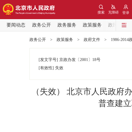
搜索
无障碍
登录
要闻动态
政务公开
政务服务
政策服务
政民互动
要闻动态
政务公开
>
政策服务
>
政府文件
>
1986-201
党中央精神
[发文字号]
京政办发
〔2001〕
18号
北京要闻
[有效性]
失效
各区热点
（失效） 北京市人民政府
政务公开
普查建立
市领导
政策兑现