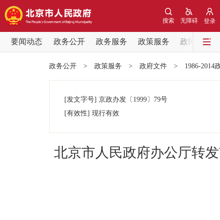
搜索
无障碍
登录
要闻动态
政务公开
政务服务
政策服务
政民互动
要闻动态
政务公开
>
政策服务
>
政府文件
>
1986-201
党中央精神
[发文字号]
京政办发
〔1999〕
79号
北京要闻
[有效性]
现行有效
各区热点
北京市人民政府办公厅转发
政务公开
市领导
政策兑现