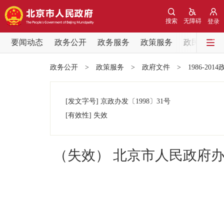
搜索
无障碍
登录
要闻动态
政务公开
政务服务
政策服务
政民互动
要闻动态
政务公开
>
政策服务
>
政府文件
>
1986-201
党中央精神
[发文字号]
京政办发
〔1998〕
31号
北京要闻
[有效性]
失效
各区热点
（失效） 北京市人民政府
政务公开
市领导
政策兑现