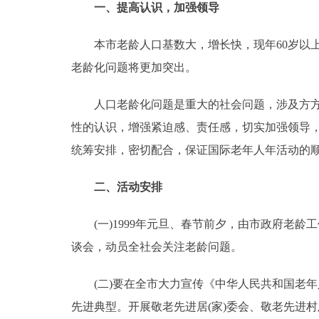
一、提高认识，加强领导
走进北京
本市老龄人口基数大，增长快，现年60岁以上人口已
北京概况
老龄化问题将更加突出。
人口老龄化问题是重大的社会问题，涉及方方面
绿色北京
性的认识，增强紧迫感、责任感，切实加强领导
多语种
统筹安排，密切配合，保证国际老年人年活动的
ENGLISH
二、活动安排
DEUTSCH
(一)1999年元旦、春节前夕，由市政府老龄
谈会，动员全社会关注老龄问题。
ESPAÑOL
(二)要在全市大力宣传《中华人民共和国老年
ITALIANO
先进典型。开展敬老先进居(家)委会、敬老先进