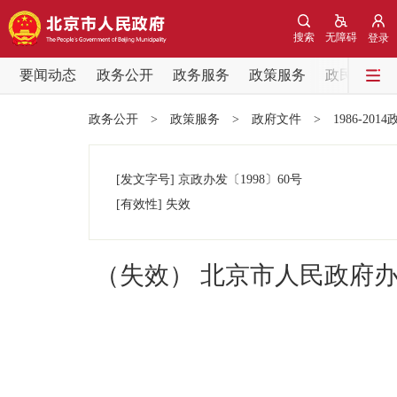
搜索
无障碍
登录
要闻动态
政务公开
政务服务
政策服务
政民互动
要闻动态
政务公开
>
政策服务
>
政府文件
>
1986-201
党中央精神
[发文字号]
京政办发
〔1998〕
60号
北京要闻
[有效性]
失效
各区热点
（失效） 北京市人民政府
政务公开
市领导
政策兑现