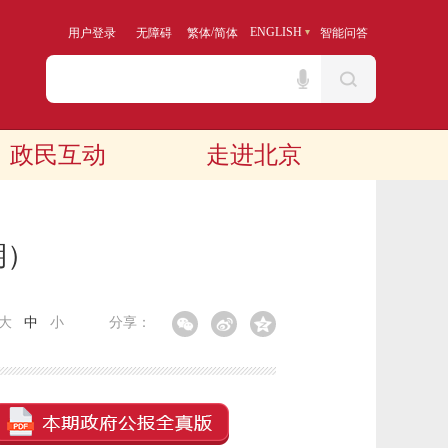
/
ENGLISH
用户登录
无障碍
繁体
简体
智能问答
政民互动
走进北京
期）
大
中
小
分享：