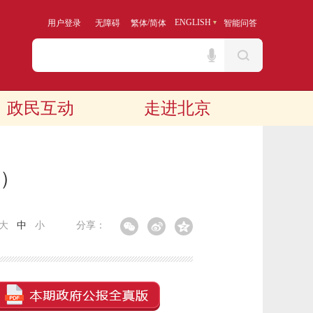
/
ENGLISH
用户登录
无障碍
繁体
简体
智能问答
政民互动
走进北京
期）
大
中
小
分享：