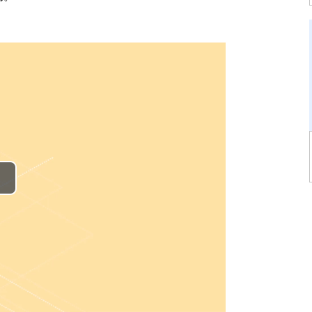
播
放
视
频