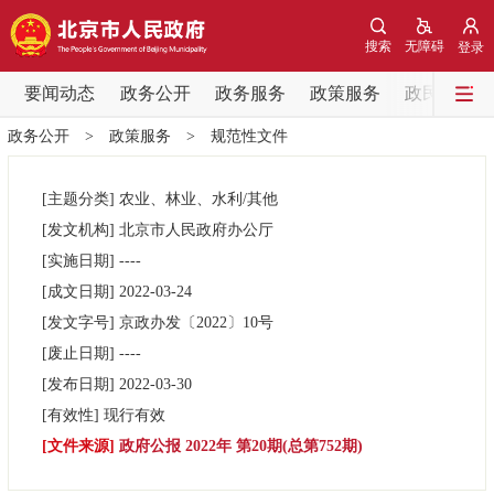
网站地图
搜索
无障碍
登录
要闻动态
要闻动态
政务公开
政务服务
政策服务
政民互动
政务公开
>
政策服务
>
规范性文件
党中央精神
国务院信息
中央部委动态
[主题分类]
农业、林业、水利/其他
北京要闻
会议信息
部门动态
[发文机构]
北京市人民政府办公厅
[实施日期]
----
各区热点
[成文日期]
2022-03-24
[发文字号]
京政办发
〔2022〕
10号
政务公开
[废止日期]
----
[发布日期]
2022-03-30
市领导
机构职能
政策服务
[有效性]
现行有效
[文件来源]
政府公报 2022年 第20期(总第752期)
政策兑现
政策解读
回应关切