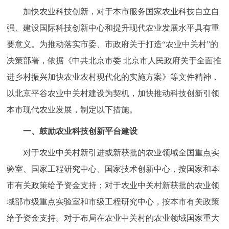
走进北京
加快农业科技创新，对于本市服务国家农业科技自立自
强、建设国际科技创新中心和提升现代农业发展水平具有重
北京概况
十六区概览
人文北京
要意义。为推动落实市委、市政府关于打造“农业中关村”的
决策部署，依据《中共北京市委 北京市人民政府关于全面推
绿色北京
图说北京
视频北京
进乡村振兴加快农业农村现代化的实施方案》等文件精神，
多语种
以北京平谷农业中关村建设为契机，加快推动科技创新引领
本市现代农业发展，制定以下措施。
ENGLISH
한국어
日本語
一、鼓励农业科技创新平台建设
DEUTSCH
FRANÇAIS
РУССКИЙ ЯЗЫК
对于农业中关村新引进或新获批的农业领域全国重点实
验室、国家工程研究中心、国家技术创新中心，按国家和本
ESPAÑOL
العربية
PORTUGUÊS
市有关政策给予资金支持；对于农业中关村新获批的农业领
域部市级重点实验室和市级工程研究中心，按本市有关政策
ITALIANO
给予资金支持。对于布局在农业中关村的农业领域国家重大