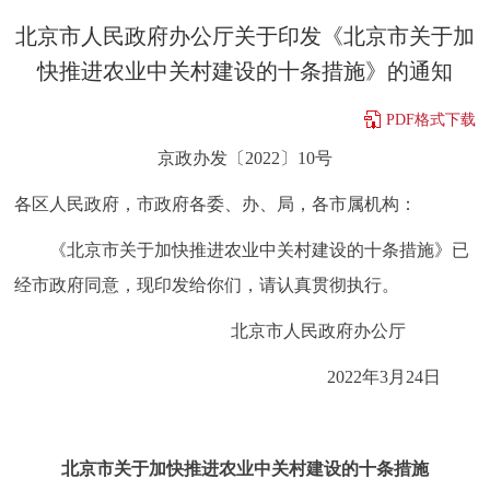
决策公开
专题公开
北京市人民政府办公厅关于印发《北京市关于加
快推进农业中关村建设的十条措施》的通知
政务服务
PDF格式下载
个人服务
法人服务
部门服务
京政办发〔2022〕10号
各区人民政府，市政府各委、办、局，各市属机构：
便民服务
利企服务
投资项目
《北京市关于加快推进农业中关村建设的十条措施》已
中介服务
阳光政务
经市政府同意，现印发给你们，请认真贯彻执行。
政民互动
北京市人民政府办公厅
2022年3月24日
12345网上接诉即办
我要咨询
我要建议
参与调查
在线访谈
图说互动
北京市关于加快推进农业中关村建设的十条措施