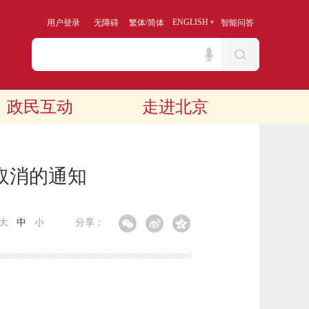
/
ENGLISH
用户登录
无障碍
繁体
简体
智能问答
政民互动
走进北京
取消的通知
大
中
小
分享：