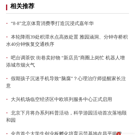
相关推荐
回到顶部
·
“8·8”北京体育消费季打造沉浸式嘉年华
·
本轮降雨39处积滞水点高效处置 雅园涵洞、分钟寺桥积
水40分钟恢复交通秩序
·
吧台调茶饮 街巷卖好物 “新店员”商圈上岗忙 机器人增
添城市烟火气
·
假期孩子沉迷手机导致“脑腐”？心理治疗师提醒家长注
意
·
大兴机场临空经济区中欧班列服务中心正式启用
·
北京下月将办系列科普活动，科学游园活动首次落地颐
和园
·
全市首个大学生创业板孵化培育示范基地在昌平揭牌