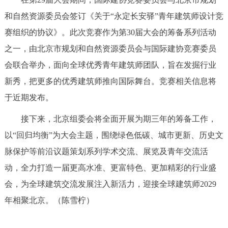
走进北京
和自然资源委员会签订《关于“永定长安驿”青年建筑师设计竞
北京概况
十六区概览
人文北京
赛组织的协议》。此次竞赛作为第30届大会的筹备系列活动
之一，由北京市规划和自然资源委员会与国际建协竞赛委员
绿色北京
图说北京
视频北京
会联合举办，面向全球优秀青年建筑师团队，旨在发掘行业
新秀，把更多的优秀建筑师推向国际舞台。竞赛相关信息将
多语种
于近期发布。
ENGLISH
한국어
日本語
接下来，北京组委会将全面开展为期三年的筹备工作，
以“回归均衡”为大会主题，围绕绿色低碳、城市更新、历史文
DEUTSCH
FRANÇAIS
РУССКИЙ ЯЗЫК
脉保护等前沿议题策划系列学术交流、展览及青年交流活
动，全力打造一届更高水准、更富特色、更加精彩的行业盛
ESPAÑOL
العربية
PORTUGUÊS
会，为全球建筑交流发展注入新活力，迎接全球建筑师2029
年相聚北京。（陈雪柠）
ITALIANO