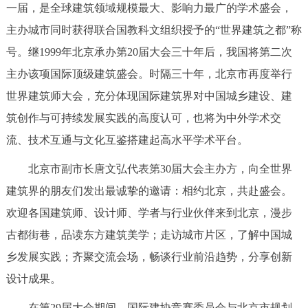
一届，是全球建筑领域规模最大、影响力最广的学术盛会，
决策公开
专题公开
主办城市同时获得联合国教科文组织授予的“世界建筑之都”称
政务服务
号。继1999年北京承办第20届大会三十年后，我国将第二次
主办该项国际顶级建筑盛会。时隔三十年，北京市再度举行
个人服务
法人服务
部门服务
世界建筑师大会，充分体现国际建筑界对中国城乡建设、建
筑创作与可持续发展实践的高度认可，也将为中外学术交
便民服务
利企服务
投资项目
流、技术互通与文化互鉴搭建起高水平学术平台。
北京市副市长唐文弘代表第30届大会主办方，向全世界
中介服务
阳光政务
建筑界的朋友们发出最诚挚的邀请：相约北京，共赴盛会。
政民互动
欢迎各国建筑师、设计师、学者与行业伙伴来到北京，漫步
古都街巷，品读东方建筑美学；走访城市片区，了解中国城
12345网上接诉即办
我要咨询
我要建议
乡发展实践；齐聚交流会场，畅谈行业前沿趋势，分享创新
设计成果。
参与调查
在线访谈
图说互动
在第29届大会期间，国际建协竞赛委员会与北京市规划