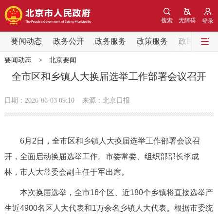
网站地图
搜索
无障碍
登录
要闻动态
要闻动态
政务公开
政务服务
政策服务
政民互动
要闻动态
>
北京要闻
党中央精神
国务院信息
中央部委动态
全市区和乡镇人大换届选举工作部署会议召开
北京要闻
会议信息
部门动态
日期：2026-06-03 09:10
来源：北京日报
各区热点
6月2日，全市区和乡镇人大换届选举工作部署会议召
政务公开
开，全面启动换届选举工作。市委常委、组织部部长李成
林，市人大常委会副主任于军出席。
市领导
机构职能
政策服务
本次换届选举，全市16个区、近180个乡镇将直接选举产
政策兑现
政策解读
回应关切
生近4900名区人大代表和1万余名乡镇人大代表。根据市委统