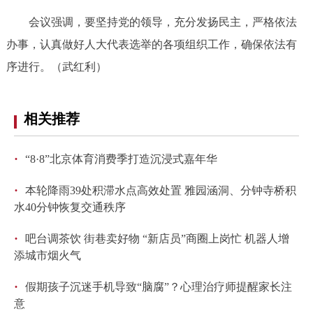
走进北京
会议强调，要坚持党的领导，充分发扬民主，严格依法
北京概况
十六区概览
人文北京
办事，认真做好人大代表选举的各项组织工作，确保依法有
序进行。（武红利）
绿色北京
图说北京
视频北京
相关推荐
多语种
ENGLISH
한국어
日本語
·
“8·8”北京体育消费季打造沉浸式嘉年华
·
本轮降雨39处积滞水点高效处置 雅园涵洞、分钟寺桥积
DEUTSCH
FRANÇAIS
РУССКИЙ ЯЗЫК
水40分钟恢复交通秩序
·
ESPAÑOL
العربية
PORTUGUÊS
吧台调茶饮 街巷卖好物 “新店员”商圈上岗忙 机器人增
添城市烟火气
ITALIANO
·
假期孩子沉迷手机导致“脑腐”？心理治疗师提醒家长注
意