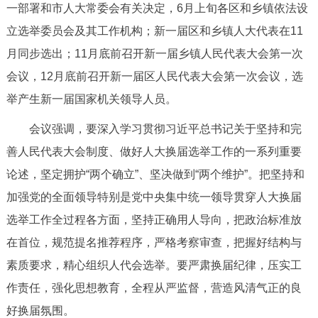
一部署和市人大常委会有关决定，6月上旬各区和乡镇依法设
决策公开
专题公开
立选举委员会及其工作机构；新一届区和乡镇人大代表在11
政务服务
月同步选出；11月底前召开新一届乡镇人民代表大会第一次
会议，12月底前召开新一届区人民代表大会第一次会议，选
个人服务
法人服务
部门服务
举产生新一届国家机关领导人员。
会议强调，要深入学习贯彻习近平总书记关于坚持和完
便民服务
利企服务
投资项目
善人民代表大会制度、做好人大换届选举工作的一系列重要
论述，坚定拥护“两个确立”、坚决做到“两个维护”。把坚持和
中介服务
阳光政务
加强党的全面领导特别是党中央集中统一领导贯穿人大换届
政民互动
选举工作全过程各方面，坚持正确用人导向，把政治标准放
在首位，规范提名推荐程序，严格考察审查，把握好结构与
12345网上接诉即办
我要咨询
我要建议
素质要求，精心组织人代会选举。要严肃换届纪律，压实工
作责任，强化思想教育，全程从严监督，营造风清气正的良
参与调查
在线访谈
图说互动
好换届氛围。