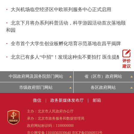
回到顶部
·
大兴机场临空经济区中欧班列服务中心正式启用
·
北京下月将办系列科普活动，科学游园活动首次落地颐
和园
·
全市首个大学生创业板孵化培育示范基地在昌平揭牌
·
北京已有多人“中招”！发现这种虫不要拍打 医生提醒
评价
建议
中国政府网及国务院部门网站
省（区市）政府网站
市级政府部门网站
各区政府网站
微信
|
政务新媒体发布厅
|
邮箱
主办：北京市人民政府办公厅
承办：北京市政务服务和数据管理局
政府网站标识码：1100000088
京公网安备 11010502039640
京ICP备05060933号