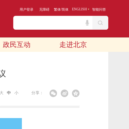
/
ENGLISH
用户登录
无障碍
繁体
简体
智能问答
政民互动
走进北京
议
大
中
小
分享：