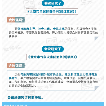
走进北京
北京概况
十六区概览
人文北京
绿色北京
图说北京
视频北京
多语种
ENGLISH
한국어
日本語
DEUTSCH
FRANÇAIS
РУССКИЙ ЯЗЫК
ESPAÑOL
العربية
PORTUGUÊS
ITALIANO