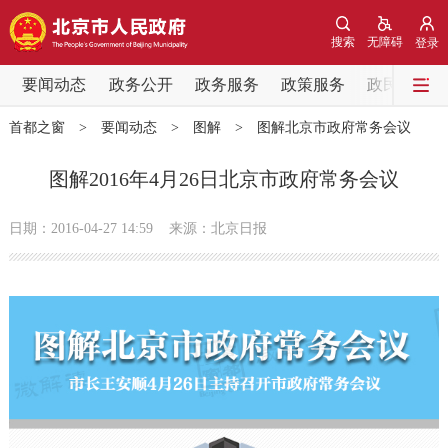
网站地图
搜索
无障碍
登录
要闻动态
要闻动态
政务公开
政务服务
政策服务
政民互动
首都之窗
>
要闻动态
>
图解
>
图解北京市政府常务会议
党中央精神
国务院信息
中央部委动态
图解2016年4月26日北京市政府常务会议
北京要闻
会议信息
部门动态
日期：2016-04-27 14:59
来源：北京日报
各区热点
政务公开
市领导
机构职能
政策服务
政策兑现
政策解读
回应关切