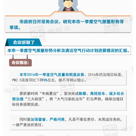
决策公开
专题公开
政务服务
个人服务
法人服务
部门服务
便民服务
利企服务
投资项目
中介服务
阳光政务
政民互动
12345网上接诉即办
我要咨询
我要建议
参与调查
在线访谈
图说互动