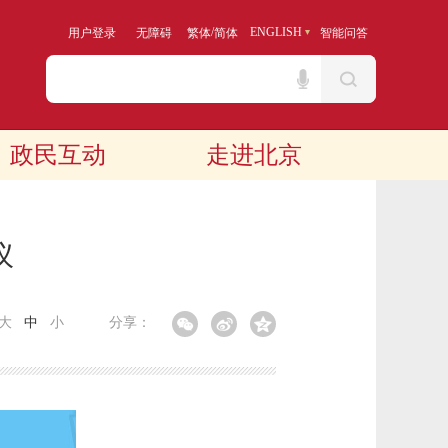
/
ENGLISH
用户登录
无障碍
繁体
简体
智能问答
政民互动
走进北京
议
大
中
小
分享：