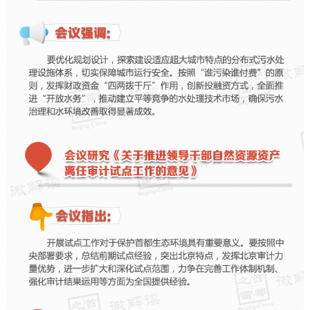
走进北京
北京概况
十六区概览
人文北京
绿色北京
图说北京
视频北京
多语种
ENGLISH
한국어
日本語
DEUTSCH
FRANÇAIS
РУССКИЙ ЯЗЫК
ESPAÑOL
العربية
PORTUGUÊS
ITALIANO