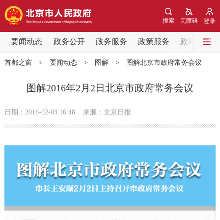
网站地图
搜索
无障碍
登录
要闻动态
要闻动态
政务公开
政务服务
政策服务
政民互动
首都之窗
>
要闻动态
>
图解
>
图解北京市政府常务会议
党中央精神
国务院信息
中央部委动态
图解2016年2月2日北京市政府常务会议
北京要闻
会议信息
部门动态
日期：2016-02-03 16:48
来源：北京日报
各区热点
政务公开
市领导
机构职能
政策服务
政策兑现
政策解读
回应关切