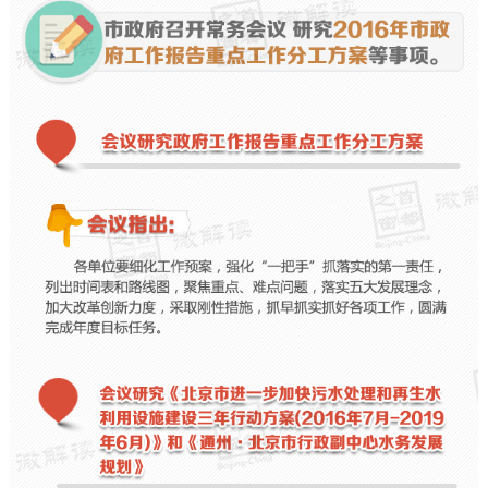
决策公开
专题公开
政务服务
个人服务
法人服务
部门服务
便民服务
利企服务
投资项目
中介服务
阳光政务
政民互动
12345网上接诉即办
我要咨询
我要建议
参与调查
在线访谈
图说互动