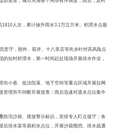
堤防巡查，城市河湖各个闸坝有序调度；雨后，及时
1810人次，累计抽升雨水3.1万立方米。积滞水点最
人员坚守，朝外、双井、十八里店等街乡针对高风险点
现的短时积滞水，第一时间赶赴现场开展排水作业，
背街小巷、低洼院落、地下空间等重点区域开展拉网
道管理所不间断开展巡查；雨后迅速对退水点位集中
叠防汛沙袋、摆放警示标识，安排专人盯点值守；各
屋后排水渠等易积水点位，开展沙袋围挡、排水疏通