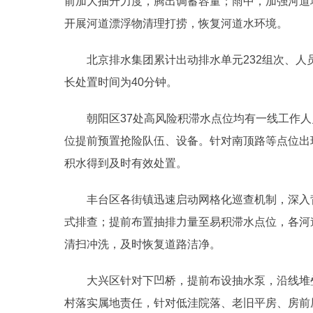
前加大抽升力度，腾出调蓄容量；雨中，加强河道
开展河道漂浮物清理打捞，恢复河道水环境。
北京排水集团累计出动排水单元232组次、人员
长处置时间为40分钟。
朝阳区37处高风险积滞水点位均有一线工作
位提前预置抢险队伍、设备。针对南顶路等点位出
积水得到及时有效处置。
丰台区各街镇迅速启动网格化巡查机制，深入
式排查；提前布置抽排力量至易积滞水点位，各河
清扫冲洗，及时恢复道路洁净。
大兴区针对下凹桥，提前布设抽水泵，沿线堆
村落实属地责任，针对低洼院落、老旧平房、房前