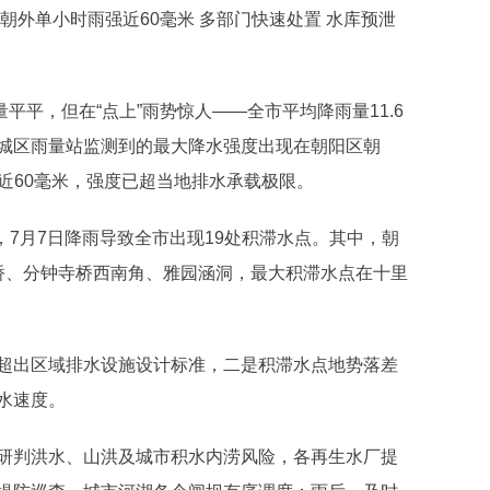
朝外单小时雨强近60毫米 多部门快速处置 水库预泄
量平平，但在“点上”雨势惊人——全市平均降雨量11.6
城区雨量站监测到的最大降水强度出现在朝阳区朝
狂泻近60毫米，强度已超当地排水承载极限。
，7月7日降雨导致全市出现19处积滞水点。其中，朝
桥、分钟寺桥西南角、雅园涵洞，最大积滞水点在十里
超出区域排水设施设计标准，二是积滞水点地势落差
水速度。
研判洪水、山洪及城市积水内涝风险，各再生水厂提