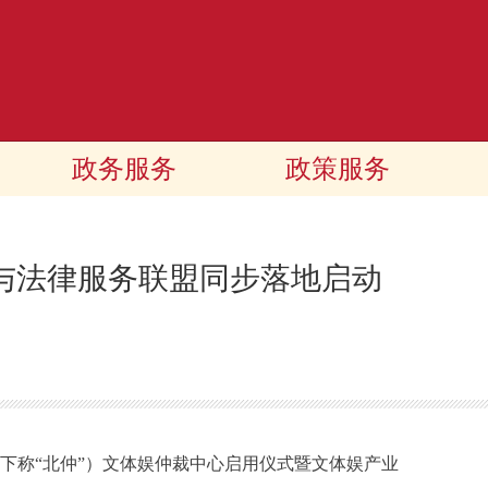
政务服务
政策服务
与法律服务联盟同步落地启动
下称“北仲”）文体娱仲裁中心启用仪式暨文体娱产业