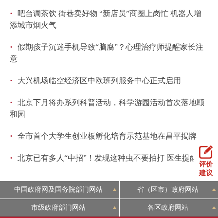
·
吧台调茶饮 街巷卖好物 “新店员”商圈上岗忙 机器人增
添城市烟火气
·
假期孩子沉迷手机导致“脑腐”？心理治疗师提醒家长注
意
·
大兴机场临空经济区中欧班列服务中心正式启用
·
北京下月将办系列科普活动，科学游园活动首次落地颐
和园
·
全市首个大学生创业板孵化培育示范基地在昌平揭牌
·
北京已有多人“中招”！发现这种虫不要拍打 医生提醒
评价
建议
中国政府网及国务院部门网站
省（区市）政府网站
市级政府部门网站
各区政府网站