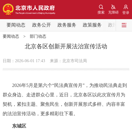
网站地图
搜索
无障碍
登录
要闻动态
要闻动态
政务公开
政务服务
政策服务
政民互动
要闻动态
>
部门动态
党中央精神
国务院信息
中央部委动态
北京各区创新开展法治宣传活动
北京要闻
会议信息
部门动态
日期：2026-06-01 17:43
来源：北京市司法局
各区热点
2026年5月是第六个“民法典宣传月”，为推动民法典走到
政务公开
群众身边、走进群众心里，近日，北京各区以此次宣传月为
契机，紧扣主题、聚焦民生，创新开展形式多样、内容丰富
市领导
机构职能
政策服务
的法治宣传活动，更多精彩往下看。
政策兑现
政策解读
回应关切
东城区