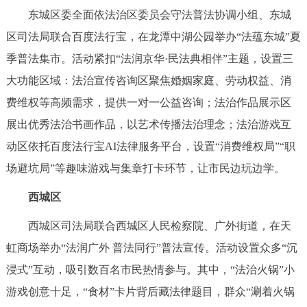
东城区委全面依法治区委员会守法普法协调小组、东城
决策公开
专题公开
区司法局联合百度法行宝，在龙潭中湖公园举办“法蕴东城”夏
政务服务
季普法集市。活动紧扣“法润京华·民法典相伴”主题，设置三
大功能区域：法治宣传咨询区聚焦婚姻家庭、劳动权益、消
个人服务
法人服务
部门服务
费维权等高频需求，提供一对一公益咨询；法治作品展示区
展出优秀法治书画作品，以艺术传播法治理念；法治游戏互
便民服务
利企服务
投资项目
动区依托百度法行宝AI法律服务平台，设置“消费维权局”“职
场避坑局”等趣味游戏与集章打卡环节，让市民边玩边学。
中介服务
阳光政务
西城区
政民互动
西城区司法局联合西城区人民检察院、广外街道，在天
12345网上接诉即办
我要咨询
我要建议
虹商场举办“法润广外 普法同行”普法宣传。活动设置众多“沉
浸式”互动，吸引数百名市民热情参与。其中，“法治火锅”小
参与调查
在线访谈
图说互动
游戏创意十足，“食材”卡片背后藏法律题目，群众“涮着火锅