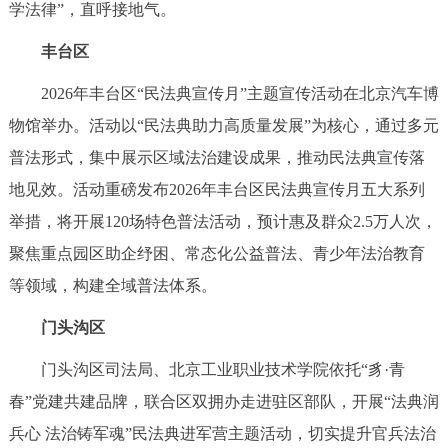
走进北京
学法律”，直呼接地气。
丰台区
北京概况
十六区概览
人文北京
2026年丰台区“民法典宣传月”主题宣传活动在北京汽车博
绿色北京
图说北京
视频北京
物馆举办。活动以“民法典助力高质量发展”为核心，通过多元
普法形式，集中展示区域法治建设成果，推动民法典宣传落
多语种
地见效。活动重磅发布2026年丰台区民法典宣传月五大系列
ENGLISH
한국어
举措，将开展120场特色普法活动，预计惠及群众2.5万人次，
日本語
聚焦重点园区助企纾困、常态化公益普法、青少年法治教育
DEUTSCH
FRANÇAIS
РУССКИЙ ЯЗЫК
等领域，构建全域普法体系。
门头沟区
ESPAÑOL
العربية
PORTUGUÊS
门头沟区司法局、北京工业职业技术学院依托“豸·青
ITALIANO
春”党建共建品牌，联合区双拥办走进驻区部队，开展“法典润
兵心 法治铸军魂”民法典进军营主题活动，切实提升官兵法治